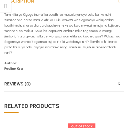
DESCRIPTION
Tamthilia ya Kigogo inamulika baadhi ya masuala yanayoibuka katika nchi
zinazoendelea za Bara la Afrika. Huku wakazi wa Sagamoyo wakijiandaa
kuadhimisha siku ya uhuru utakaosherehekewa kwa mwezi mmoja na kujivunia
‘maendeleo makuu’, Soko la Chapakazi, ambalo ndilo tegemeo la wengi
jimboni, linafungwa ghafla. Je, viongozi wamelifunga kwa nia gani? Wakazi wa
Sagamoyo wanaolitegemea kujipa riziki watafanya nini? Tamthilia hii inatoa
picha halisi ya nchi inayojivunia miaka mingi ya uhuru. Je, uhuru huo unamfaidi
nani?
Author:
Pauline Kea
REVIEWS (0)
RELATED PRODUCTS
OUT OF STOCK