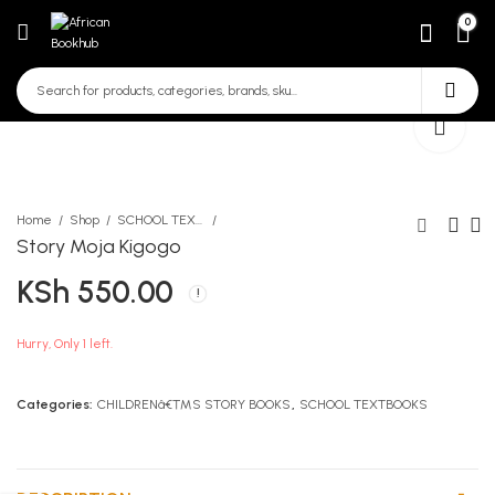
0
Home
Shop
SCHOOL TEXTBOOKS
Story Moja Kigogo
KSh
550.00
Masterpiece KCSE
Believing God for his best
Revision Geography Form
KSh
400.00
4
KSh
580.00
Hurry, Only 1 left.
Categories:
CHILDRENâ€™S STORY BOOKS
,
SCHOOL TEXTBOOKS